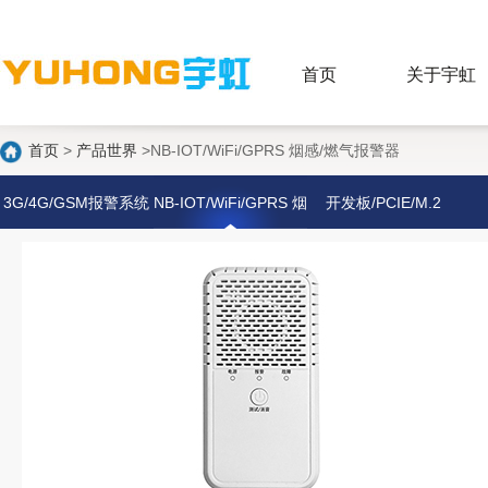
首页
关于宇虹
首页
>
产品世界
>NB-IOT/WiFi/GPRS 烟感/燃气报警器
3G/4G/GSM报警系统
NB-IOT/WiFi/GPRS 烟
开发板/PCIE/M.2
最新产品
感/燃气报警器
探测器配件
解决方案
烟感/气感
报警主机