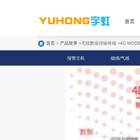
首页
首页
>
产品世界
>无线数据传输终端 >4G MOD
报警主机
烟感/气感
探测器配件
最新产品
NB-IOT/WiFi/GPRS 烟
3G/4G/GSM报警系
感/燃气报警器